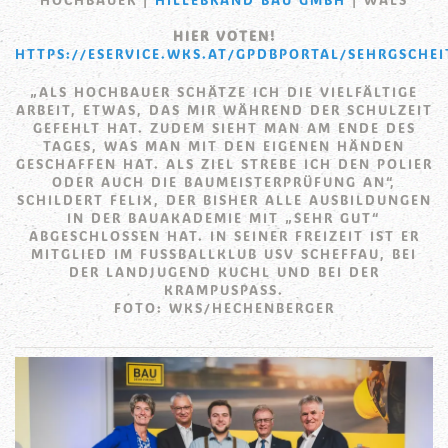
HIER VOTEN!
HTTPS://ESERVICE.WKS.AT/GPDBPORTAL/SEHRGSCHEI
„ALS HOCHBAUER SCHÄTZE ICH DIE VIELFÄLTIGE
ARBEIT, ETWAS, DAS MIR WÄHREND DER SCHULZEIT
GEFEHLT HAT. ZUDEM SIEHT MAN AM ENDE DES
TAGES, WAS MAN MIT DEN EIGENEN HÄNDEN
GESCHAFFEN HAT. ALS ZIEL STREBE ICH DEN POLIER
ODER AUCH DIE BAUMEISTERPRÜFUNG AN“,
SCHILDERT FELIX, DER BISHER ALLE AUSBILDUNGEN
IN DER BAUAKADEMIE MIT „SEHR GUT“
ABGESCHLOSSEN HAT. IN SEINER FREIZEIT IST ER
MITGLIED IM FUSSBALLKLUB USV SCHEFFAU, BEI D
ER LANDJUGEND KUCHL UND BEI DER K
RAMPUSPASS.
FOTO: WKS/HECHENBERGER