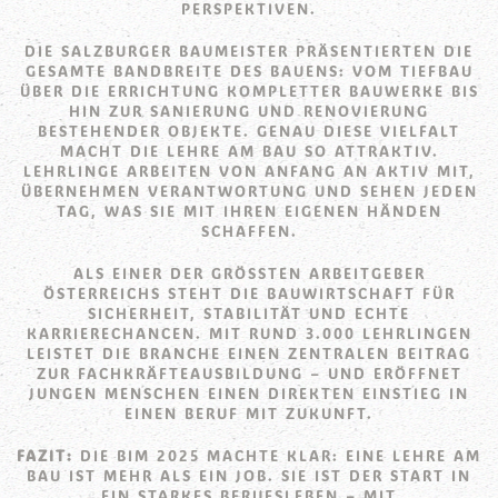
PERSPEKTIVEN.
DIE SALZBURGER BAUMEISTER PRÄSENTIERTEN DIE
GESAMTE BANDBREITE DES BAUENS: VOM TIEFBAU
ÜBER DIE ERRICHTUNG KOMPLETTER BAUWERKE BIS
HIN ZUR SANIERUNG UND RENOVIERUNG
BESTEHENDER OBJEKTE. GENAU DIESE VIELFALT
MACHT DIE LEHRE AM BAU SO ATTRAKTIV.
LEHRLINGE ARBEITEN VON ANFANG AN AKTIV MIT,
ÜBERNEHMEN VERANTWORTUNG UND SEHEN JEDEN
TAG, WAS SIE MIT IHREN EIGENEN HÄNDEN
SCHAFFEN.
ALS EINER DER GRÖSSTEN ARBEITGEBER Ö
STERREICHS STEHT DIE BAUWIRTSCHAFT FÜR S
ICHERHEIT, STABILITÄT UND ECHTE K
ARRIERECHANCEN. MIT RUND 3.000 LEHRLINGEN L
EISTET DIE BRANCHE EINEN ZENTRALEN BEITRAG Z
UR FACHKRÄFTEAUSBILDUNG – UND ERÖFFNET J
UNGEN MENSCHEN EINEN DIREKTEN EINSTIEG IN E
INEN BERUF MIT ZUKUNFT.
FAZIT:
DIE BIM 2025 MACHTE KLAR: EINE LEHRE AM
BAU IST MEHR ALS EIN JOB. SIE IST DER START IN
EIN STARKES BERUFSLEBEN – MIT