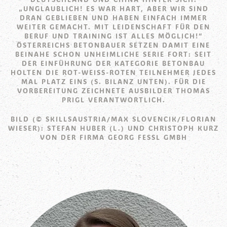
„UNGLAUBLICH! ES WAR HART, ABER WIR SIND
DRAN GEBLIEBEN UND HABEN EINFACH IMMER
WEITER GEMACHT. MIT LEIDENSCHAFT FÜR DEN
BERUF UND TRAINING IST ALLES MÖGLICH!“
ÖSTERREICHS BETONBAUER SETZEN DAMIT EINE
BEINAHE SCHON UNHEIMLICHE SERIE FORT: SEIT
DER EINFÜHRUNG DER KATEGORIE BETONBAU
HOLTEN DIE ROT-WEISS-ROTEN TEILNEHMER JEDES M
AL PLATZ EINS (S. BILANZ UNTEN). FÜR DIE V
ORBEREITUNG ZEICHNETE AUSBILDER THOMAS P
RIGL VERANTWORTLICH.
BILD (© SKILLSAUSTRIA/MAX SLOVENCIK/FLORIAN
WIESER): STEFAN HUBER (L.) UND CHRISTOPH KURZ
VON DER FIRMA GEORG FESSL GMBH