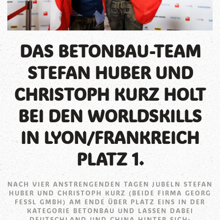
DAS BETONBAU-TEAM
STEFAN HUBER UND
CHRISTOPH KURZ HOLT
BEI DEN WORLDSKILLS
IN LYON/FRANKREICH
PLATZ 1.
NACH VIER ANSTRENGENDEN TAGEN JUBELN STEFAN
HUBER UND CHRISTOPH KURZ (BEIDE FIRMA GEORG
FESSL GMBH) AM ENDE ÜBER PLATZ EINS IN DER
KATEGORIE BETONBAU UND LASSEN DABEI
DEUTSCHLAND UND CHINA HINTER SICH: