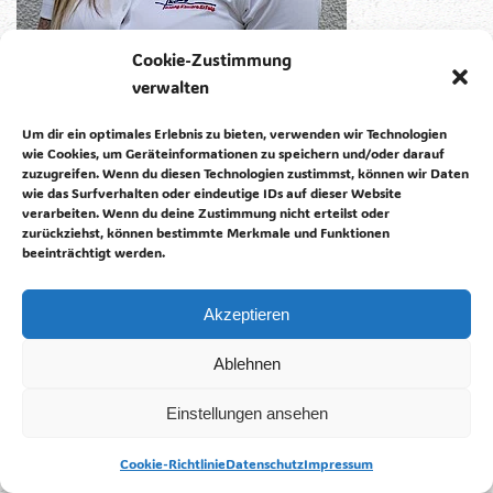
Cookie-Zustimmung
LEHRLINGSEXPERTEN – PERSÖNLICH FÜR DICH
DA
verwalten
Du hast Fragen zur Lehre im Bauwesen? Unsere Lehrlingsexperten
Um dir ein optimales Erlebnis zu bieten, verwenden wir Technologien
stehen dir mit Erfahrung, Know-how und persönlicher Beratung
wie Cookies, um Geräteinformationen zu speichern und/oder darauf
zur Seite. Sie unterstützen dich bei allen Themen rund um
zuzugreifen. Wenn du diesen Technologien zustimmst, können wir Daten
wie das Surfverhalten oder eindeutige IDs auf dieser Website
Ausbildung, Berufsbilder und Einstiegsmöglichkeiten im Bau.
verarbeiten. Wenn du deine Zustimmung nicht erteilst oder
VanessaWalchhofer +43 662 830200-
zurückziehst, können bestimmte Merkmale und Funktionen
45vanessa.walchhofer@baudeinezukunft.at
beeinträchtigt werden.
https://www.baudeinezukunft.at/salzburg#show-contact Dein
nächster Schritt in eine sichere Zukunft beginnt mit dem richtigen
Gespräch.
Akzeptieren
weiterlesen
Ablehnen
Einstellungen ansehen
Cookie-Richtlinie
Datenschutz
Impressum